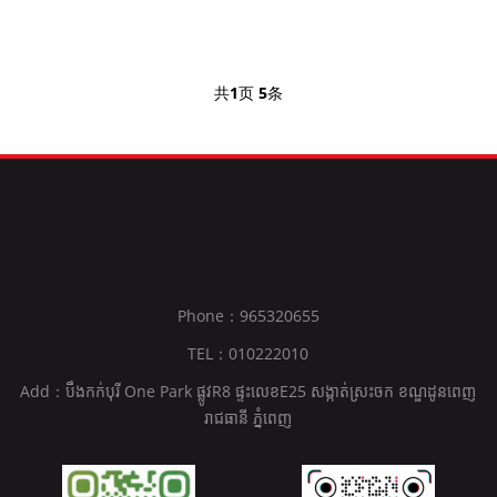
共
1
页
5
条
Phone：965320655
TEL：010222010
Add：បឹងកក់បុរី One Park ផ្លូវR8 ផ្ទះលេខE25 សង្កាត់ស្រះចក ខណ្ឌដូនពេញ
រាជធានី ភ្នំពេញ