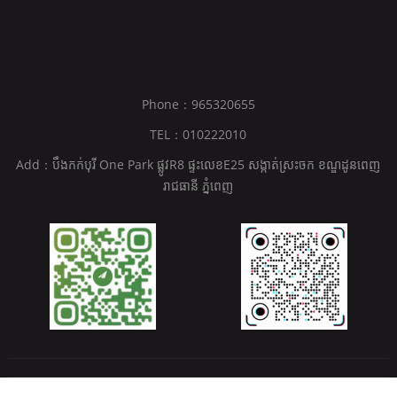
Phone：965320655
TEL：010222010
Add：បឹងកក់បុរី One Park ផ្លូវR8 ផ្ទះលេខE25 សង្កាត់ស្រះចក ខណ្ឌដូនពេញ
រាជធានី ភ្នំពេញ