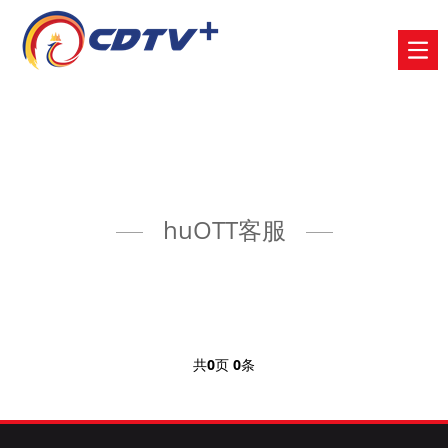
huOTT客服
共
0
页
0
条