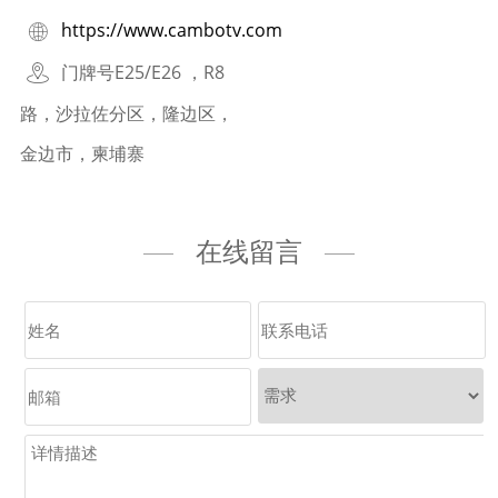
https://www.cambotv.com

门牌号E25/E26 ，R8

路，沙拉佐分区，隆边区，
金边市，柬埔寨
在线留言