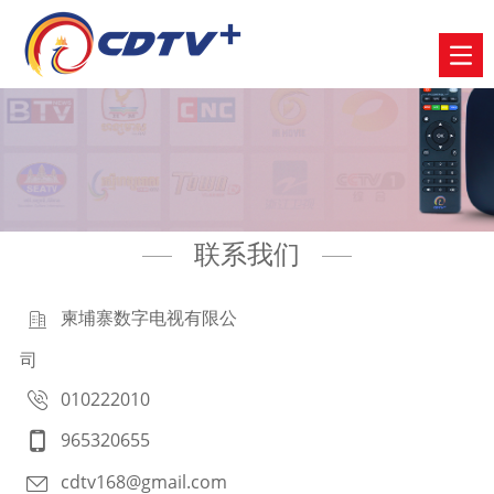
联系我们
柬埔寨数字电视有限公

司
010222010

965320655

cdtv168@gmail.com
