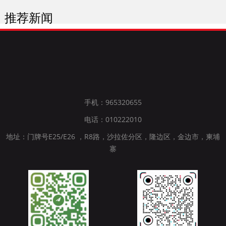
推荐新闻
手机：965320655
电话：010222010
地址：门牌号E25/E26 ，R8路，沙拉佐分区，隆边区，金边市，柬埔
寨