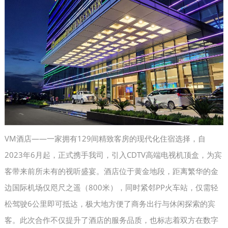
VM酒店——一家拥有129间精致客房的现代化住宿选择，自
2023年6月起，正式携手我司，引入CDTV高端电视机顶盒，为宾
客带来前所未有的视听盛宴。酒店位于黄金地段，距离繁华的金
边国际机场仅咫尺之遥（800米），同时紧邻PP火车站，仅需轻
松驾驶6公里即可抵达，极大地方便了商务出行与休闲探索的宾
客。此次合作不仅提升了酒店的服务品质，也标志着双方在数字