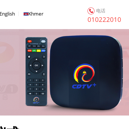
电话
English
Khmer
010222010