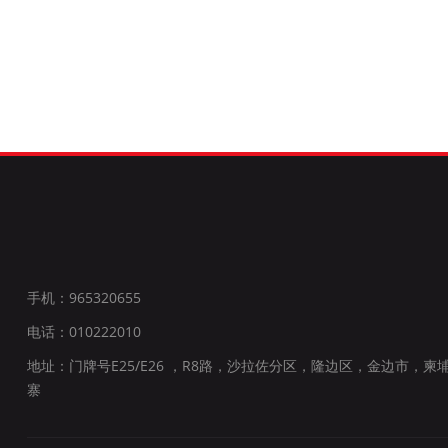
手机：965320655
电话：010222010
地址：门牌号E25/E26 ，R8路，沙拉佐分区，隆边区，金边市，柬
寨