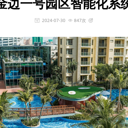
金边一号园区智能化系
2024-07-30
847次


