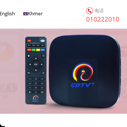
电话
English
Khmer
010222010