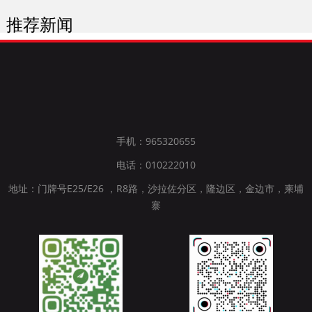
推荐新闻
手机：965320655
电话：010222010
地址：门牌号E25/E26 ，R8路，沙拉佐分区，隆边区，金边市，柬埔
寨