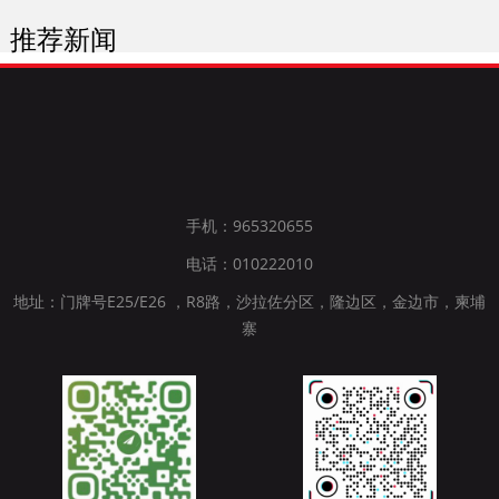
推荐新闻
手机：965320655
电话：010222010
地址：门牌号E25/E26 ，R8路，沙拉佐分区，隆边区，金边市，柬埔
寨