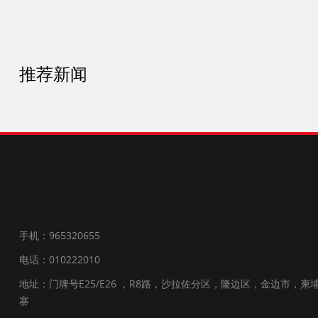
推荐新闻
手机：965320655
电话：010222010
地址：门牌号E25/E26 ，R8路，沙拉佐分区，隆边区，金边市，柬
寨