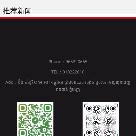
推荐新闻
Phone：965320655
TEL：010222010
Add：បឹងកក់បុរី One Park ផ្លូវR8 ផ្ទះលេខE25 សង្កាត់ស្រះចក ខណ្ឌដូនពេញ
រាជធានី ភ្នំពេញ