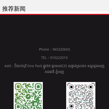
推荐新闻
Phone：965320655
TEL：010222010
Add：បឹងកក់បុរី One Park ផ្លូវR8 ផ្ទះលេខE25 សង្កាត់ស្រះចក ខណ្ឌដូនពេញ
រាជធានី ភ្នំពេញ