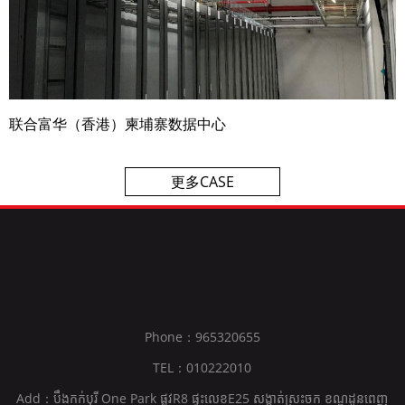
联合富华（香港）柬埔寨数据中心
更多CASE
Phone：965320655
TEL：010222010
Add：បឹងកក់បុរី One Park ផ្លូវR8 ផ្ទះលេខE25 សង្កាត់ស្រះចក ខណ្ឌដូនពេញ