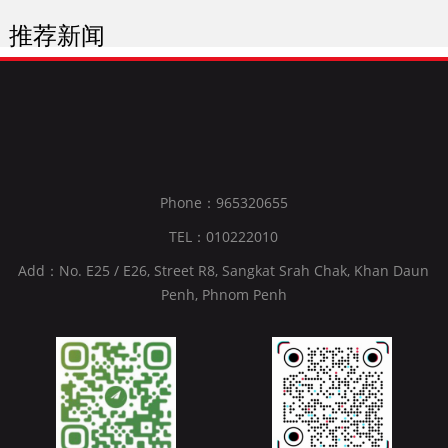
推荐新闻
Phone：965320655
TEL：010222010
Add：No. E25 / E26, Street R8, Sangkat Srah Chak, Khan Daun
Penh, Phnom Penh