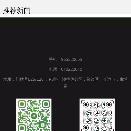
推荐新闻
手机：965320655
电话：010222010
地址：门牌号E25/E26 ，R8路，沙拉佐分区，隆边区，金边市，柬埔
寨